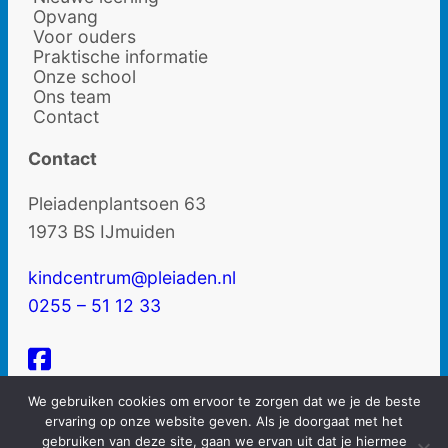
Opvang
Voor ouders
Praktische informatie
Onze school
Ons team
Contact
Contact
Pleiadenplantsoen 63
1973 BS IJmuiden
kindcentrum@pleiaden.nl
0255 – 51 12 33
We gebruiken cookies om ervoor te zorgen dat we je de beste
ervaring op onze website geven. Als je doorgaat met het
gebruiken van deze site, gaan we ervan uit dat je hiermee
© De Pleiaden | Alle rechten voorbehouden |
Privacyverklaring
|