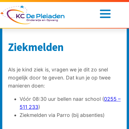
Ga
naar
de
inhoud
Ziekmelden
Onze
school
Voor
Als je kind ziek is, vragen we je dit zo snel
ouders
mogelijk door te geven. Dat kun je op twee
Opvang
manieren doen:
Praktische
Vóór 08:30 uur bellen naar school (
0255 –
informatie
511 233
)
Ziekmelden via Parro (bij absenties)
Nieuwe
leerling